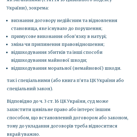
України), зокрема:
визнання договору недійсним та відновлення
становища, яке існувало до порушення;
примусове виконання обов’язку в натурі;
зміна чи припинення правовідношення;
відшкодування збитків та інші способи
відшкодування майнової шкоди;
відшкодування моральної (немайнової) шкоди.
так і спеціальними (або книга п’ята ЦК України або
спеціальний закон).
Відповідно до ч. 3 ст. 16 ЦК України, суд може
захистити цивільне право або інтерес іншим
способом, що встановлений договором або законом,
тому до укладання договорів треба відноситися
вкрай уважно.