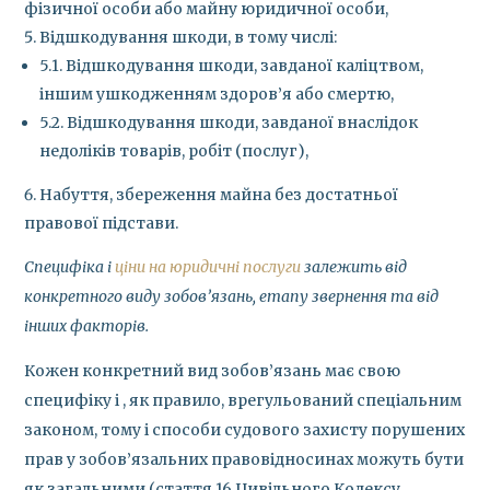
фізичної особи або майну юридичної особи,
Відшкодування шкоди, в тому числі:
5.1. Відшкодування шкоди, завданої каліцтвом,
іншим ушкодженням здоров’я або смертю,
5.2. Відшкодування шкоди, завданої внаслідок
недоліків товарів, робіт (послуг),
Набуття, збереження майна без достатньої
правової підстави.
Специфіка і
ціни на юридичні послуги
залежить від
конкретного виду зобов’язань, етапу звернення та від
інших факторів.
Кожен конкретний вид зобов’язань має свою
специфіку і , як правило, врегульований спеціальним
законом, тому і способи судового захисту порушених
прав у зобов’язальних правовідносинах можуть бути
як загальними (стаття 16 Цивільного Кодексу