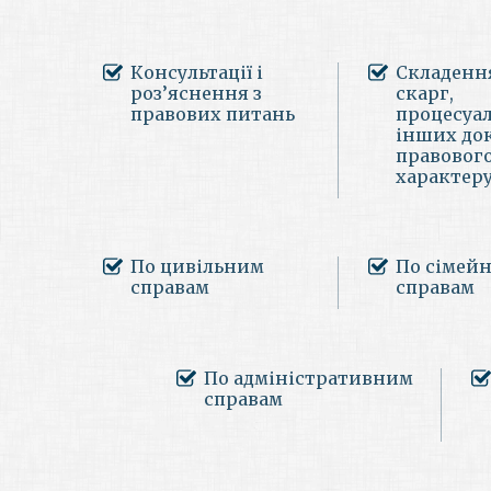
Консультації і
Складення
роз’яснення з
скарг,
правових питань
процесуа
інших до
правовог
характер
По цивільним
По сімей
справам
справам
По адміністративним
справам