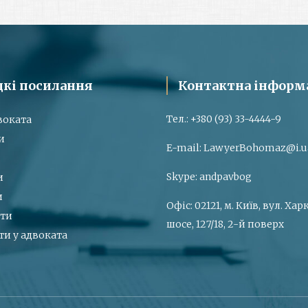
кі посилання
Контактна інформ
Тел.:
+380 (93) 33-4444-9
воката
и
E-mail:
LawyerBohomaz@i.u
Skype:
andpavbog
и
и
Офіс:
02121, м. Київ, вул. Ха
ти
шосе, 127/18, 2-й поверх
ти у адвоката