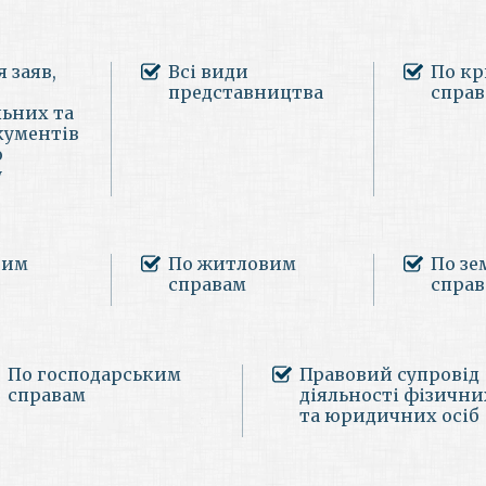
 заяв,
Всі види
По к
представництва
спра
льних та
кументів
о
у
ним
По житловим
По зе
справам
спра
По господарським
Правовий супровід
справам
діяльності фізични
та юридичних осіб