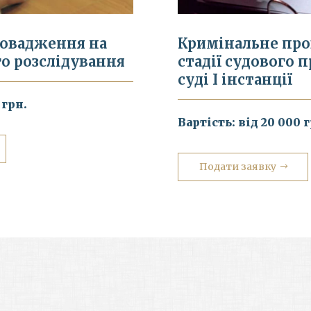
ровадження на
Кримінальне пр
го розслідування
стадії судового 
суді І інстанції
 грн.
Вартість: від 20 000 
Подати заявку