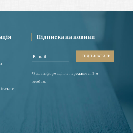
ація
Підписка на новини
ПІДПИСАТИСЬ
E-mail
a
*Ваша інформація не передається 3-м
особам.
рківське