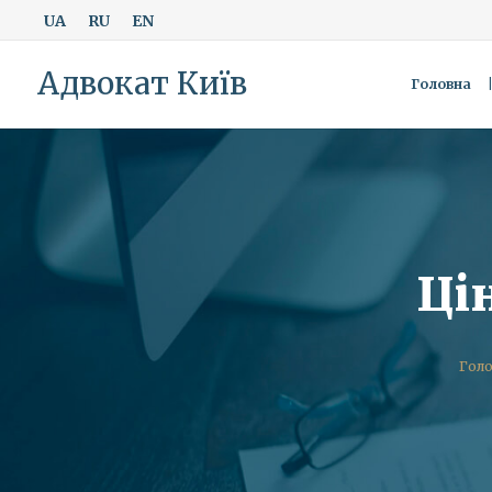
UA
RU
EN
Адвокат Київ
Головна
Ці
Гол