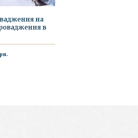
овадження на
провадження в
грн.