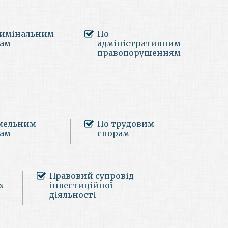
римінальним
По
вам
адміністративним
правопорушенням
мельним
По трудовим
вам
спорам
Правовий супровід
х
інвестиційної
діяльності