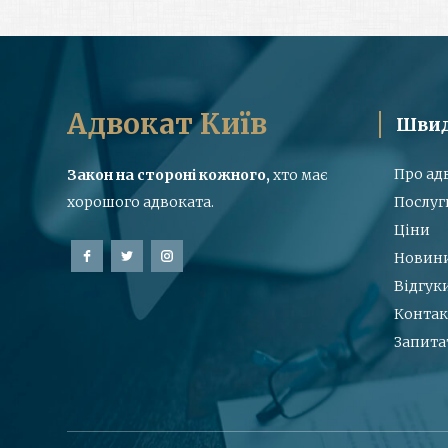
Адвокат Київ
Швид
Про ад
Закон на стороні кожного,
хто має
хорошого адвоката.
Послуг
Ціни
Новин
Відгук
Контак
Запита