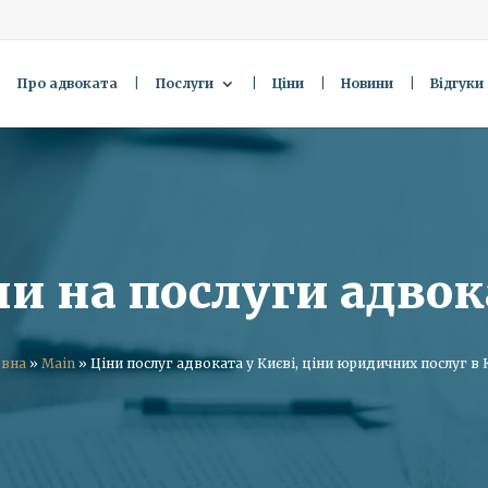
Про адвоката
Послуги
Ціни
Новини
Відгуки
ни на послуги адвок
овна
»
Main
»
Ціни послуг адвоката у Києві, ціни юридичних послуг в 