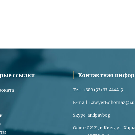
рые ссылки
Контактная инфо
Тел.:
+380 (93) 33-4444-9
воката
E-mail:
LawyerBohomaz@i.u
Skype:
andpavbog
и
ы
Офис:
02121, г. Киев, ул. Ха
кты