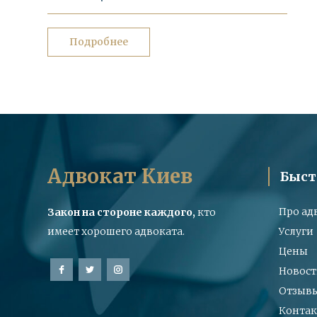
Подробнее
Адвокат Киев
Быст
Про ад
Закон на стороне каждого,
кто
имеет хорошего адвоката.
Услуги
Цены
Новост
Отзыв
Конта